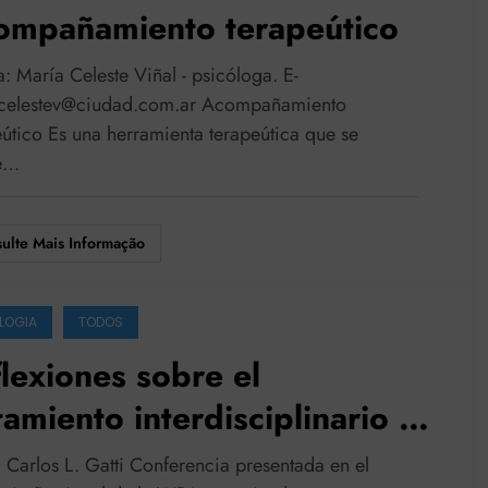
ompañamiento terapeútico
: María Celeste Viñal - psicóloga. E-
celestev@ciudad.com.ar
Acompañamiento
eútico Es una herramienta terapeútica que se
e…
ulte Mais Informação
LOGIA
TODOS
lexiones sobre el
tamiento interdisciplinario en
 psicosis
 Carlos L. Gatti Conferencia presentada en el