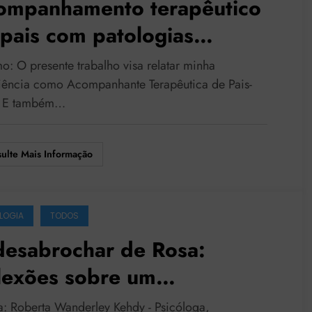
ompanhamento terapêutico
pais com patologias
quicas e seu bebê
o: O presente trabalho visa relatar minha
iência como Acompanhante Terapêutica de Pais-
. E também…
ulte Mais Informação
LOGIA
TODOS
desabrochar de Rosa:
lexões sobre um
ompanhamento terapêutico
a: Roberta Wanderley Kehdy - Psicóloga,