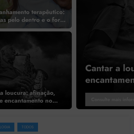
nhamento terapêutico:
s pelo dentro e o fora
ituição
Cantar a loucura: afinação, clí
encantamento no acompanha
terapêutico
a loucura: afinação,
Consulte mais informação
a e encantamento no
nhamento terapêutico
LOGIA
TODOS