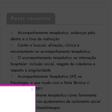
Posts recentes
Acompanhamento terapêutico: andanças pelo
dentro e o fora da instituição
Cantar a loucura: afinação, clínica e
encantamento no acompanhamento terapêutico
O acompanhamento terapêutico na internação
hospitalar: inclusão social, resgate de cidadania e
respeito à singularidade
Acompanhamento Terapêutico (AT) na
Psicologia: o que muda com a Nota Técnica nº
44/2025 do CFP?
O acompanhante terapêutico como ferramenta
de intervenção nos ajustamentos de isolamento social
orientado pela Gestalt-terapia