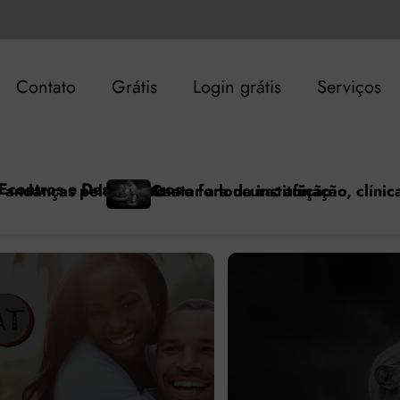
Contato
Grátis
Login grátis
Serviços
ção
inação, clínica e encantamento no acompanhamento ter
O acompanhamento terapêu