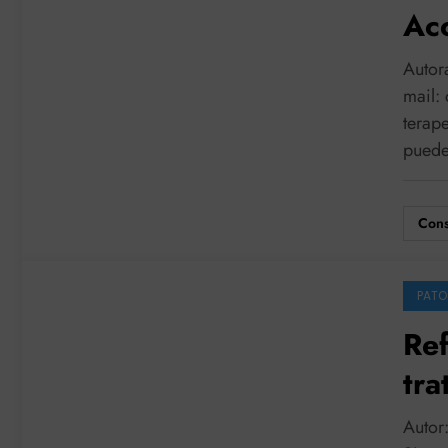
Ac
Autora
mail:
terap
pued
Cons
PATO
Ref
tra
las
Autor: