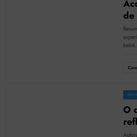
Ac
de 
psí
Resum
exper
bebê
Cons
PATO
O 
ref
ac
Autor