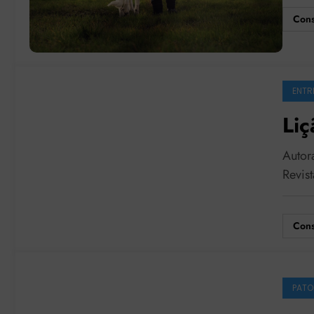
Cons
ENTR
Liç
Autora
Revis
Cons
PATO