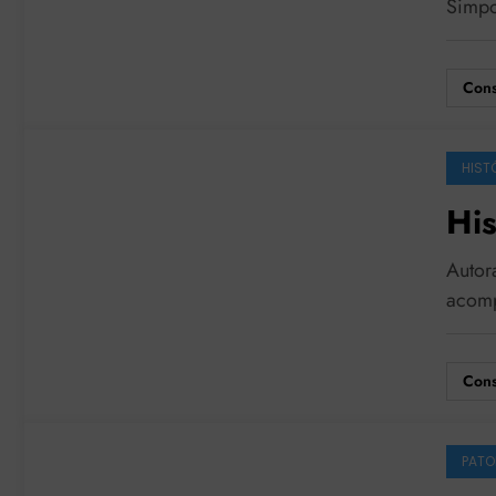
Simpo
Cons
HIST
His
Autor
acomp
Cons
PATO