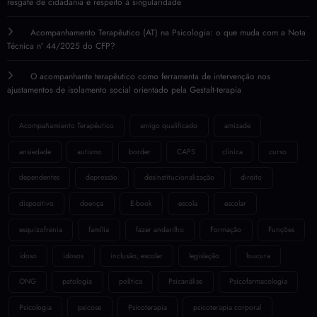
resgate de cidadania e respeito à singularidade
Acompanhamento Terapêutico (AT) na Psicologia: o que muda com a Nota
Técnica nº 44/2025 do CFP?
O acompanhante terapêutico como ferramenta de intervenção nos
ajustamentos de isolamento social orientado pela Gestalt-terapia
Acompañamiento Terapéutico
amigo qualificado
amizade
ansiedade
autismo
border
CAPS
clínica
curso
dependentes
depressão
desinstitucionalização
direito
dispositivo
doença
E-book
escola
escolar
esquizofrenia
família
fazer andarilho
Formação
Funções
idoso
idosos
inclusão; escolar
legislação
loucura
ONG
patologia
política
Psicanálise
Psicofarmacologia
Psicologia
psicose
Psicoterapia
psicoterapia corporal