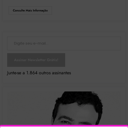
Consulte Mais Informação
Digite seu e-mail…
Assinar Newsletter Grátis!
Junte-se a 1.864 outros assinantes