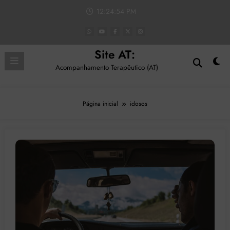
Pular
12:24:54 PM
para
o
conteúdo
Site AT:
Acompanhamento Terapêutico (AT)
Página inicial
idosos