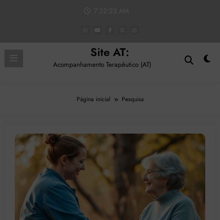
Pular
7:22:24 AM
para
o
conteúdo
Site AT:
Acompanhamento Terapêutico (AT)
Página inicial
Pesquisa