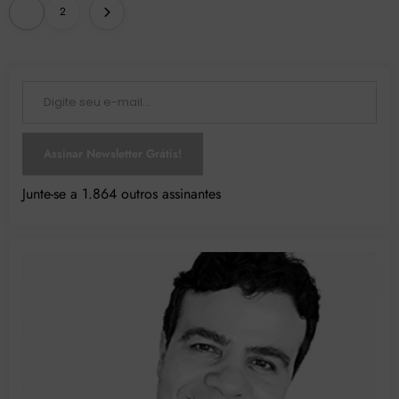
Paginação
1
2
de
posts
Digite seu e-mail…
Assinar Newsletter Grátis!
Junte-se a 1.864 outros assinantes