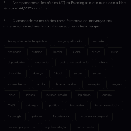
Acompanhamento Terapêutico (AT) na Psicologia: o que muda com a Nota
Técnica nº 44/2025 do CFP?
O acompanhante terapêutico como ferramenta de intervenção nos
ajustamentos de isolamento social orientado pela Gestalt-terapia
Acompañamiento Terapéutico
amigo qualificado
amizade
ansiedade
autismo
border
CAPS
clínica
curso
dependentes
depressão
desinstitucionalização
direito
dispositivo
doença
E-book
escola
escolar
esquizofrenia
família
fazer andarilho
Formação
Funções
idoso
idosos
inclusão; escolar
legislação
loucura
ONG
patologia
política
Psicanálise
Psicofarmacologia
Psicologia
psicose
Psicoterapia
psicoterapia corporal
reforma psiquiátrica
regulamentação
saúde mental