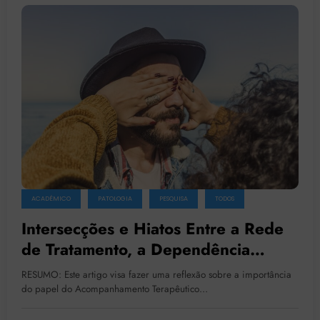
ACADÊMICO
PATOLOGIA
PESQUISA
TODOS
Intersecções e Hiatos Entre a Rede
de Tratamento, a Dependência
Química e o Acompanhamento
RESUMO: Este artigo visa fazer uma reflexão sobre a importância
Terapêutico
do papel do Acompanhamento Terapêutico…