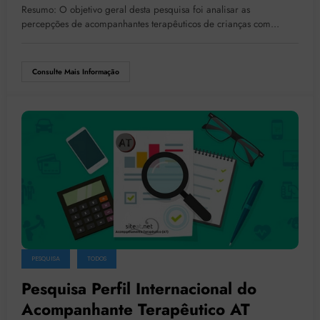
Acompanhantes Terapêuticas
Resumo: O objetivo geral desta pesquisa foi analisar as
percepções de acompanhantes terapêuticos de crianças com…
Consulte Mais Informação
PESQUISA
TODOS
Pesquisa Perfil Internacional do
Acompanhante Terapêutico AT