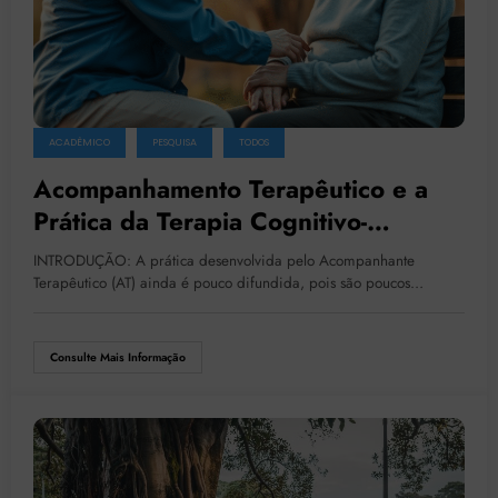
ACADÊMICO
PESQUISA
TODOS
Acompanhamento Terapêutico e a
Prática da Terapia Cognitivo-
Comportamental: Econtros e
INTRODUÇÃO: A prática desenvolvida pelo Acompanhante
Desencontros
Terapêutico (AT) ainda é pouco difundida, pois são poucos…
Consulte Mais Informação