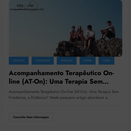
HISTÓRIA
PATOLOGIA
PESQUISA
TODOS
VÍDEO
Acompanhamento Terapêutico On-
line (AT-On): Uma Terapia Sem
Fronteiras, a Distância?
Acompanhamento Terapêutico On-line (AT-On): Uma Terapia Sem
Fronteiras, a Distância? Neste pequeno artigo abordarei a…
Consulte Mais Informação