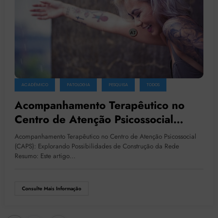
ACADÊMICO
PATOLOGIA
PESQUISA
TODOS
Acompanhamento Terapêutico no
Centro de Atenção Psicossocial
(CAPS): Explorando Possibilidades
Acompanhamento Terapêutico no Centro de Atenção Psicossocial
de Construção da Rede
(CAPS): Explorando Possibilidades de Construção da Rede
Resumo: Este artigo…
Consulte Mais Informação