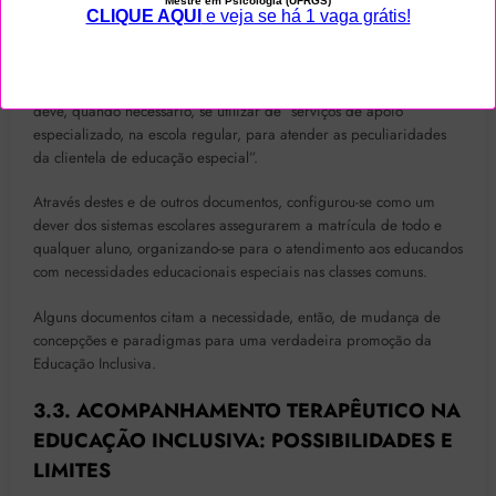
Esta lei afirma, em seu artigo 58 (capítulo V), que a educação
especial constitui-se por uma modalidade de educação escolar
oferecida preferencialmente na rede regular de ensino e que
deve, quando necessário, se utilizar de “serviços de apoio
especializado, na escola regular, para atender as peculiaridades
da clientela de educação especial”.
Através destes e de outros documentos, configurou-se como um
dever dos sistemas escolares assegurarem a matrícula de todo e
qualquer aluno, organizando-se para o atendimento aos educandos
com necessidades educacionais especiais nas classes comuns.
Alguns documentos citam a necessidade, então, de mudança de
concepções e paradigmas para uma verdadeira promoção da
Educação Inclusiva.
3.3. ACOMPANHAMENTO TERAPÊUTICO NA
EDUCAÇÃO INCLUSIVA: POSSIBILIDADES E
LIMITES