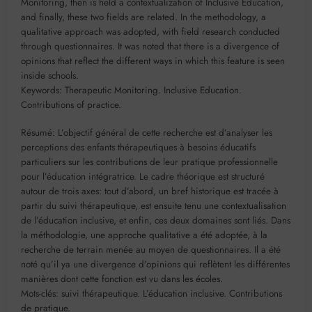
Monitoring, then is held a contextualization of Inclusive Education,
and finally, these two fields are related. In the methodology, a
qualitative approach was adopted, with field research conducted
through questionnaires. It was noted that there is a divergence of
opinions that reflect the different ways in which this feature is seen
inside schools.
Keywords: Therapeutic Monitoring. Inclusive Education.
Contributions of practice.
Résumé: L’objectif général de cette recherche est d’analyser les
perceptions des enfants thérapeutiques à besoins éducatifs
particuliers sur les contributions de leur pratique professionnelle
pour l’éducation intégratrice. Le cadre théorique est structuré
autour de trois axes: tout d’abord, un bref historique est tracée à
partir du suivi thérapeutique, est ensuite tenu une contextualisation
de l’éducation inclusive, et enfin, ces deux domaines sont liés. Dans
la méthodologie, une approche qualitative a été adoptée, à la
recherche de terrain menée au moyen de questionnaires. Il a été
noté qu’il ya une divergence d’opinions qui reflètent les différentes
manières dont cette fonction est vu dans les écoles.
Mots-clés: suivi thérapeutique. L’éducation inclusive. Contributions
de pratique.