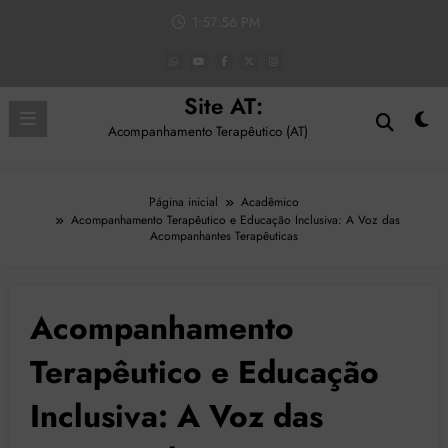
Pular
1:57:58 PM
para
o
conteúdo
Site AT:
Acompanhamento Terapêutico (AT)
Página inicial
Acadêmico
Acompanhamento Terapêutico e Educação Inclusiva: A Voz das
Acompanhantes Terapêuticas
Acompanhamento
Terapêutico e Educação
Inclusiva: A Voz das