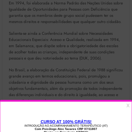
Em 1994, foi elaborada a Norma Padrão das Nações Unidas sobre
Igualdade de Oportunidades para Pessoas com Deficiência que
garantia que os membros deste grupo social pudessem ter os
mesmos direitos e responsabilidades que qualquer outro cidadão.
Salienta-se ainda a Conferência Mundial sobre Necessidades
Educacionais Especiais: Acesso e Qualidade, realizada em 1994,
em Salamanca, que dispõe sobre a obrigatoriedade das escolas
de acolher todas as crianças, independente de suas condições
pessoais e que deu notoriedade ao tema (DUK, 2006).
No Brasil, a elaboração da Constituição Federal de 1988 significou
grande avanço em termos educacionais, pois, promulgou a
cidadania e dignidade da pessoa humana como um dos seus
objetivos fundamentais, além da promoção de todos independente
das diferenças individuais e do direito à igualdade, ao acesso e
permanência na escola.
Em 1996, é lançada a Lei de Diretrizes e Bases da Educação
Nacional (LDB/1996), que não só faz as garantias previamente
citadas, mas também acrescenta que é dever do Estado possibilitar
o acesso, dando preferência às escolas públicas.