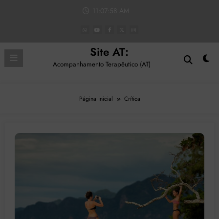
Pular
11:07:59 AM
para
o
conteúdo
Site AT:
Acompanhamento Terapêutico (AT)
Página inicial
Crítica