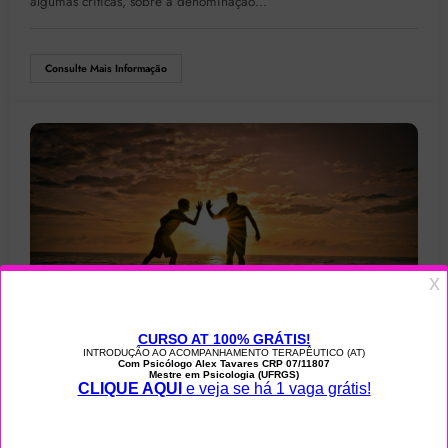
algumas críticas, sobre a denominação…
Consulte Mais Informação
CRÍTICA
NOTÍCIAS
TODOS
Problemas da falta de