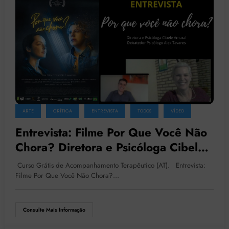
ARTE
CRÍTICA
ENTREVISTA
TODOS
VÍDEO
Entrevista: Filme Por Que Você Não
Chora? Diretora e Psicóloga Cibele
Amaral e Psicólogo Alex Tavares
Curso Grátis de Acompanhamento Terapêutico (AT). Entrevista:
Filme Por Que Você Não Chora?…
Consulte Mais Informação