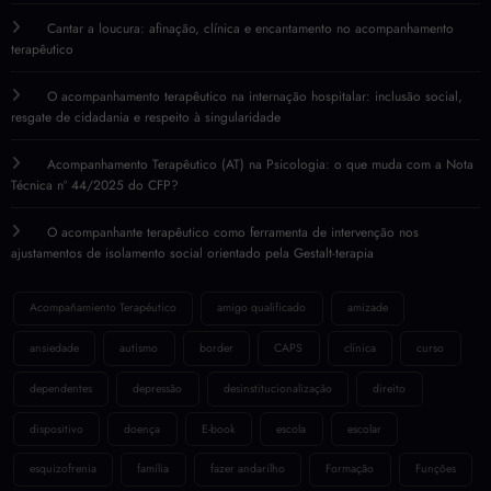
Cantar a loucura: afinação, clínica e encantamento no acompanhamento
terapêutico
O acompanhamento terapêutico na internação hospitalar: inclusão social,
resgate de cidadania e respeito à singularidade
Acompanhamento Terapêutico (AT) na Psicologia: o que muda com a Nota
Técnica nº 44/2025 do CFP?
O acompanhante terapêutico como ferramenta de intervenção nos
ajustamentos de isolamento social orientado pela Gestalt-terapia
Acompañamiento Terapéutico
amigo qualificado
amizade
ansiedade
autismo
border
CAPS
clínica
curso
dependentes
depressão
desinstitucionalização
direito
dispositivo
doença
E-book
escola
escolar
esquizofrenia
família
fazer andarilho
Formação
Funções