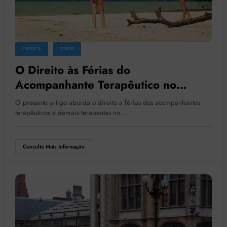
CRÍTICA
TODOS
O Direito às Férias do
Acompanhante Terapêutico no
Brasil: Um Benefício Legalmente
O presente artigo aborda o direito a férias dos acompanhantes
Assegurado
terapêuticos e demais terapeutas no…
Consulte Mais Informação