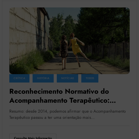
CRÍTICA
HISTÓRIA
NOTÍCIAS
TODOS
Reconhecimento Normativo do
Acompanhamento Terapêutico:
Regulação da Atividade Clínica do
Resumo: desde 2014, podemos afirmar que o Acompanhamento
Acompanhante Terapêutico
Terapêutico passou a ter uma orientação mais…
Consulte Mais Informação