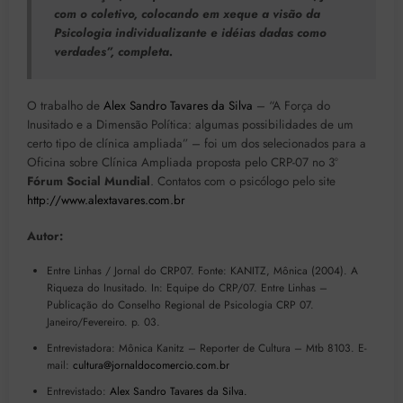
com o coletivo, colocando em xeque a visão da
Psicologia individualizante e idéias dadas como
verdades”, completa.
O trabalho de
Alex Sandro Tavares da Silva
– “A Força do
Inusitado e a Dimensão Política: algumas possibilidades de um
certo tipo de clínica ampliada” – foi um dos selecionados para a
Oficina sobre Clínica Ampliada proposta pelo CRP-07 no 3º
Fórum Social Mundial
. Contatos com o psicólogo pelo site
http://www.alextavares.com.br
Autor:
Entre Linhas / Jornal do CRP07. Fonte: KANITZ, Mônica (2004). A
Riqueza do Inusitado. In: Equipe do CRP/07. Entre Linhas –
Publicação do Conselho Regional de Psicologia CRP 07.
Janeiro/Fevereiro. p. 03.
Entrevistadora: Mônica Kanitz – Reporter de Cultura – Mtb 8103. E-
mail:
cultura@jornaldocomercio.com.br
Entrevistado:
Alex Sandro Tavares da Silva.