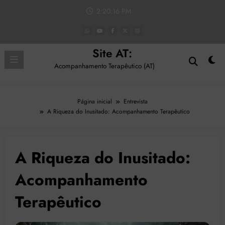
Pular
2:20:17 PM
para
o
conteúdo
Site AT:
Acompanhamento Terapêutico (AT)
Página inicial
Entrevista
A Riqueza do Inusitado: Acompanhamento Terapêutico
A Riqueza do Inusitado:
Acompanhamento
Terapêutico