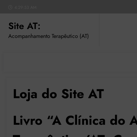
Pular
4:29:54 AM
para
o
Site AT:
conteúdo
Acompanhamento Terapêutico (AT)
Loja do Site AT
Livro “A Clínica d