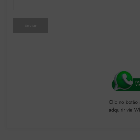
Enviar
Clic no botão
adquirir via W