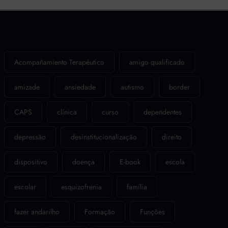
Acompañamiento Terapéutico
amigo qualificado
amizade
ansiedade
autismo
border
CAPS
clínica
curso
dependentes
depressão
desinstitucionalização
direito
dispositivo
doença
E-book
escola
escolar
esquizofrenia
família
fazer andarilho
Formação
Funções