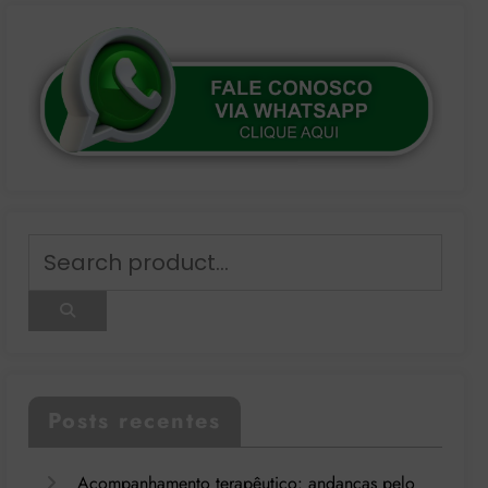
Posts recentes
Acompanhamento terapêutico: andanças pelo