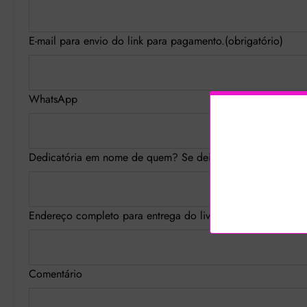
E-mail para envio do link para pagamento.
(obrigatório)
WhatsApp
Dedicatória em nome de quem? Se deixar em branco ficará
Endereço completo para entrega do livro (logradouro, nº, ba
Comentário