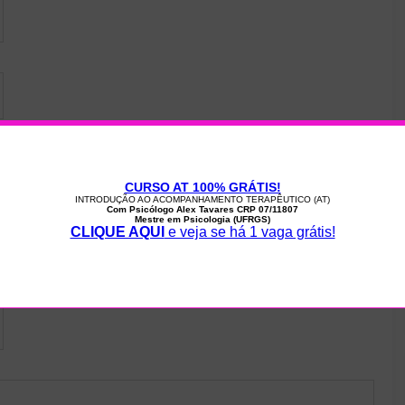
 sem dedicatória.
irro, cidade, CEP, pais).
(obrigatório)