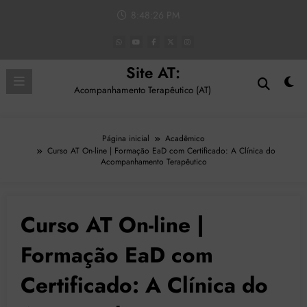
Pular
8:48:27 PM
para
o
conteúdo
Site AT:
Acompanhamento Terapêutico (AT)
Página inicial
Acadêmico
Curso AT On-line | Formação EaD com Certificado: A Clínica do
Acompanhamento Terapêutico
Curso AT On-line |
Formação EaD com
Certificado: A Clínica do