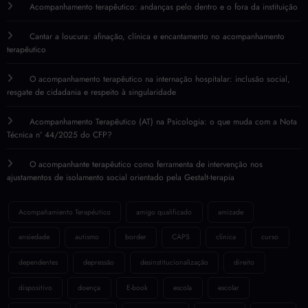
Acompanhamento terapêutico: andanças pelo dentro e o fora da instituição
Cantar a loucura: afinação, clínica e encantamento no acompanhamento
terapêutico
O acompanhamento terapêutico na internação hospitalar: inclusão social,
resgate de cidadania e respeito à singularidade
Acompanhamento Terapêutico (AT) na Psicologia: o que muda com a Nota
Técnica nº 44/2025 do CFP?
O acompanhante terapêutico como ferramenta de intervenção nos
ajustamentos de isolamento social orientado pela Gestalt-terapia
Acompañamiento Terapéutico
amigo qualificado
amizade
ansiedade
autismo
border
CAPS
clínica
curso
dependentes
depressão
desinstitucionalização
direito
dispositivo
doença
E-book
escola
escolar