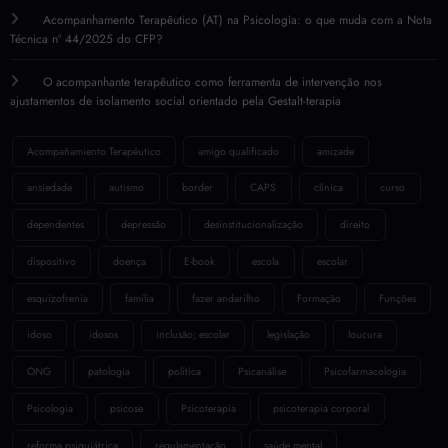
Acompanhamento Terapêutico (AT) na Psicologia: o que muda com a Nota
Técnica nº 44/2025 do CFP?
O acompanhante terapêutico como ferramenta de intervenção nos
ajustamentos de isolamento social orientado pela Gestalt-terapia
Acompañamiento Terapéutico
amigo qualificado
amizade
ansiedade
autismo
border
CAPS
clínica
curso
dependentes
depressão
desinstitucionalização
direito
dispositivo
doença
E-book
escola
escolar
esquizofrenia
família
fazer andarilho
Formação
Funções
idoso
idosos
inclusão; escolar
legislação
loucura
ONG
patologia
política
Psicanálise
Psicofarmacologia
Psicologia
psicose
Psicoterapia
psicoterapia corporal
reforma psiquiátrica
regulamentação
saúde mental