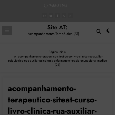
Pular
7:56:32 PM
para
o
conteúdo
Site AT:
Acompanhamento Terapêutico (AT)
Página inicial
acompanhamento-terapeutico-siteat-curso-livro-clinica-rua-auxiliar-
psiquiatrico-ego-auxliar-psicologia-enfermagem-terapia-ocupacional-medico
(26)
acompanhamento-
terapeutico-siteat-curso-
livro-clinica-rua-auxiliar-