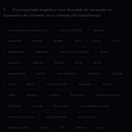
O acompanhante terapêutico como ferramenta de intervenção nos
ajustamentos de isolamento social orientado pela Gestalt-terapia
Acompañamiento Terapéutico
amigo qualificado
amizade
ansiedade
autismo
border
CAPS
clínica
curso
dependentes
depressão
desinstitucionalização
direito
dispositivo
doença
E-book
escola
escolar
esquizofrenia
família
fazer andarilho
Formação
Funções
idoso
idosos
inclusão; escolar
legislação
loucura
ONG
patologia
política
Psicanálise
Psicofarmacologia
Psicologia
psicose
Psicoterapia
psicoterapia corporal
reforma psiquiátrica
regulamentação
saúde mental
Seleção pública
Setting
TCC
técnica
ética