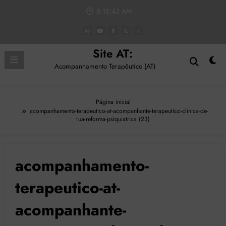
Pular
6:18:43 AM
para
o
conteúdo
Site AT:
Acompanhamento Terapêutico (AT)
Página inicial
acompanhamento-terapeutico-at-acompanhante-terapeutico-clinica-de-
rua-reforma-psiquiatrica (23)
acompanhamento-
terapeutico-at-
acompanhante-