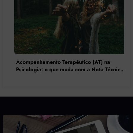
apêutico (AT) na
uda com a Nota Técnica
O acompanhante tera
?
ferramenta de interv
de isolamento social 
terapia