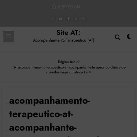
Pular
8:50:21 AM
para
o
conteúdo
Site AT:
Acompanhamento Terapêutico (AT)
Página inicial
acompanhamento-terapeutico-at-acompanhante-terapeutico-clinica-de-
rua-reforma-psiquiatrica (20)
acompanhamento-
terapeutico-at-
acompanhante-