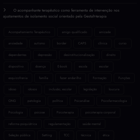
Acompanhamento Terapêutico (AT) na Psicologia: o que muda com a Nota
Técnica nº 44/2025 do CFP?
O acompanhante terapêutico como ferramenta de intervenção nos
ajustamentos de isolamento social orientado pela Gestalt-terapia
Acompañamiento Terapéutico
amigo qualificado
amizade
ansiedade
autismo
border
CAPS
clínica
curso
dependentes
depressão
desinstitucionalização
direito
dispositivo
doença
E-book
escola
escolar
esquizofrenia
família
fazer andarilho
Formação
Funções
idoso
idosos
inclusão; escolar
legislação
loucura
ONG
patologia
política
Psicanálise
Psicofarmacologia
Psicologia
psicose
Psicoterapia
psicoterapia corporal
reforma psiquiátrica
regulamentação
saúde mental