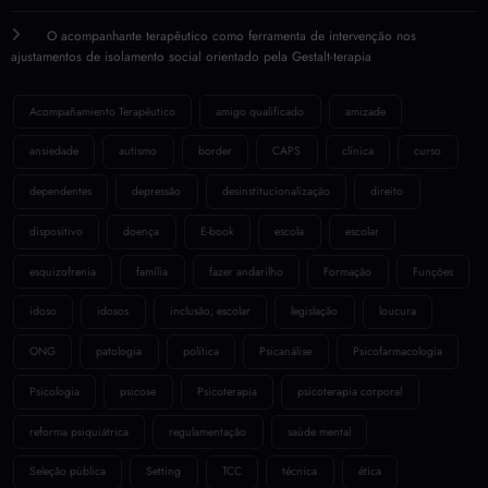
O acompanhante terapêutico como ferramenta de intervenção nos
ajustamentos de isolamento social orientado pela Gestalt-terapia
Acompañamiento Terapéutico
amigo qualificado
amizade
ansiedade
autismo
border
CAPS
clínica
curso
dependentes
depressão
desinstitucionalização
direito
dispositivo
doença
E-book
escola
escolar
esquizofrenia
família
fazer andarilho
Formação
Funções
idoso
idosos
inclusão; escolar
legislação
loucura
ONG
patologia
política
Psicanálise
Psicofarmacologia
Psicologia
psicose
Psicoterapia
psicoterapia corporal
reforma psiquiátrica
regulamentação
saúde mental
Seleção pública
Setting
TCC
técnica
ética