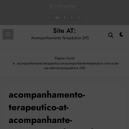
Pular
9:07:26 PM
para
o
conteúdo
Site AT:
Acompanhamento Terapêutico (AT)
Página inicial
acompanhamento-terapeutico-at-acompanhante-terapeutico-clinica-de-
rua-reforma-psiquiatrica (18)
acompanhamento-
terapeutico-at-
acompanhante-