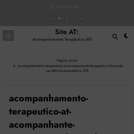
Pular
4:02:54 AM
para
o
conteúdo
Site AT:
Acompanhamento Terapêutico (AT)
Página inicial
acompanhamento-terapeutico-at-acompanhante-terapeutico-clinica-de-
rua-reforma-psiquiatrica (10)
acompanhamento-
terapeutico-at-
acompanhante-