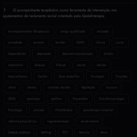
O acompanhante terapêutico como ferramenta de intervenção nos
ajustamentos de isolamento social orientado pela Gestalt-terapia
Acompañamiento Terapéutico
amigo qualificado
amizade
ansiedade
autismo
border
CAPS
clínica
curso
dependentes
depressão
desinstitucionalização
direito
dispositivo
doença
E-book
escola
escolar
esquizofrenia
família
fazer andarilho
Formação
Funções
idoso
idosos
inclusão; escolar
legislação
loucura
ONG
patologia
política
Psicanálise
Psicofarmacologia
Psicologia
psicose
Psicoterapia
psicoterapia corporal
reforma psiquiátrica
regulamentação
saúde mental
Seleção pública
Setting
TCC
técnica
ética