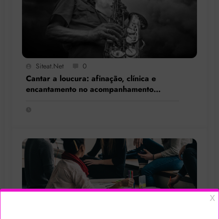
Siteat.net
0
Cantar a loucura: afinação, clínica e
encantamento no acompanhamento
terapêutico