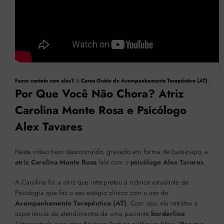
Fazer contato com eles?
&
Curso Grátis de Acompanhamento Terapêutico (AT)
.
Por Que Você Não Chora? Atriz
Carolina Monte Rosa e Psicólogo
Alex Tavares
Neste vídeo bem descontraído, gravado em forma de bate-papo, a
atriz Carolina Monte Rosa
fala com o
psicólogo Alex Tavares
.
A Carolina foi a atriz que interpretou a icônica estudante de
Psicologia que fez o seu estágio clínico com o uso do
Acompanhamento Terapêutico (AT)
. Com isso, ela retratou a
experiência de atendimentos de uma paciente
borderline