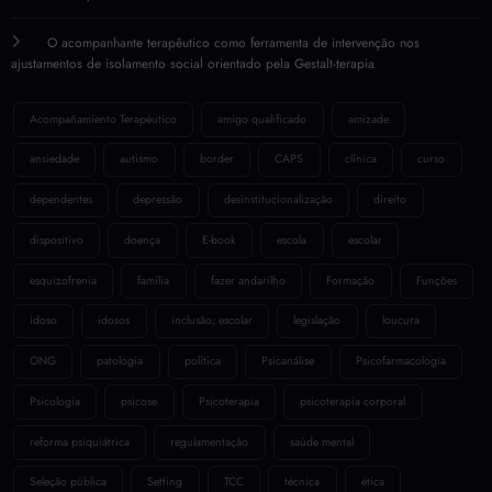
O acompanhante terapêutico como ferramenta de intervenção nos
ajustamentos de isolamento social orientado pela Gestalt-terapia
Acompañamiento Terapéutico
amigo qualificado
amizade
ansiedade
autismo
border
CAPS
clínica
curso
dependentes
depressão
desinstitucionalização
direito
dispositivo
doença
E-book
escola
escolar
esquizofrenia
família
fazer andarilho
Formação
Funções
idoso
idosos
inclusão; escolar
legislação
loucura
ONG
patologia
política
Psicanálise
Psicofarmacologia
Psicologia
psicose
Psicoterapia
psicoterapia corporal
reforma psiquiátrica
regulamentação
saúde mental
Seleção pública
Setting
TCC
técnica
ética