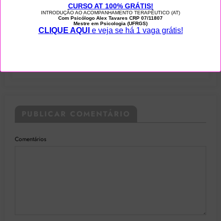
Siteat.net
0
O acompanhamento terapêutico na
internação hospitalar: inclusão social,
resgate de cidadania e respeito à
singularidade
PUBLICAR COMENTÁRIO
Comentários