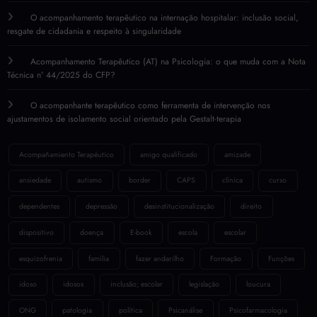
O acompanhamento terapêutico na internação hospitalar: inclusão social,
resgate de cidadania e respeito à singularidade
Acompanhamento Terapêutico (AT) na Psicologia: o que muda com a Nota
Técnica nº 44/2025 do CFP?
O acompanhante terapêutico como ferramenta de intervenção nos
ajustamentos de isolamento social orientado pela Gestalt-terapia
Acompañamiento Terapéutico
amigo qualificado
amizade
ansiedade
autismo
border
CAPS
clínica
curso
dependentes
depressão
desinstitucionalização
direito
dispositivo
doença
E-book
escola
escolar
esquizofrenia
família
fazer andarilho
Formação
Funções
idoso
idosos
inclusão; escolar
legislação
loucura
ONG
patologia
política
Psicanálise
Psicofarmacologia