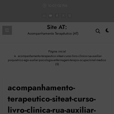
Pular
10:07:02 PM
para
o
conteúdo
Site AT:
Acompanhamento Terapêutico (AT)
Página inicial
acompanhamento-terapeutico-siteat-curso-livro-clinica-rua-auxiliar-
psiquiatrico-ego-auxliar-psicologia-enfermagem-terapia-ocupacional-medico
(5)
acompanhamento-
terapeutico-siteat-curso-
livro-clinica-rua-auxiliar-