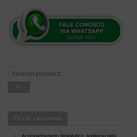
Posts recentes
Acompanhamento terapêutico: andanças pelo