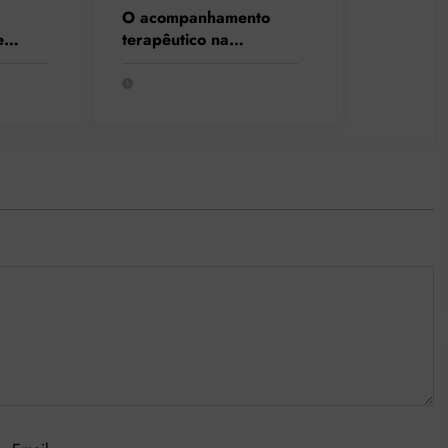
:
O acompanhamento
e
terapêutico na
internação hospitalar:
o
inclusão social, resgate
de cidadania e respeito
à singularidade