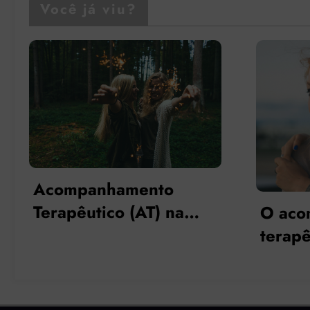
Você já viu?
A prá
acom
O acompanhante
terap
terapêutico como
estra
ferramenta de
terri
intervenção nos
incur
ajustamentos de