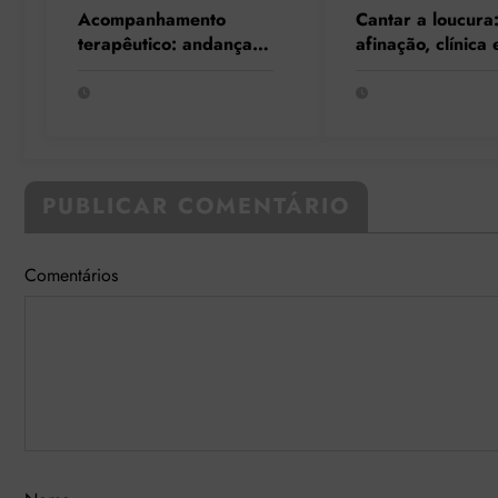
Acompanhamento
Cantar a loucura
terapêutico: andanças
afinação, clínica 
pelo dentro e o fora da
encantamento no
instituição
acompanhament
terapêutico
PUBLICAR COMENTÁRIO
Comentários