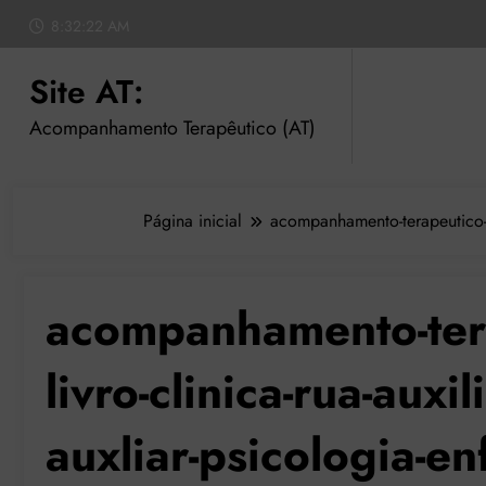
Pular
8:32:24 AM
para
o
Site AT:
conteúdo
Acompanhamento Terapêutico (AT)
Página inicial
acompanhamento-terapeutico-sit
acompanhamento-terap
livro-clinica-rua-auxi
auxliar-psicologia-e