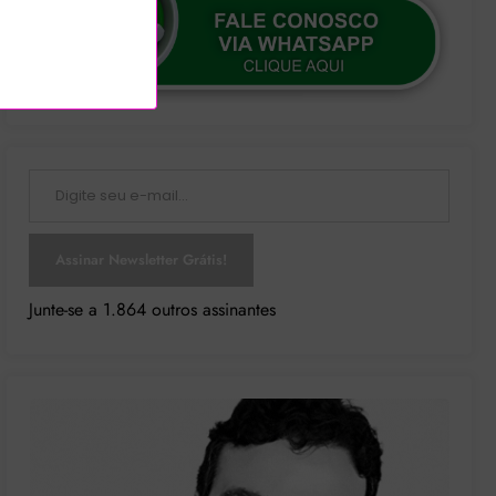
Digite seu e-mail…
Assinar Newsletter Grátis!
Junte-se a 1.864 outros assinantes