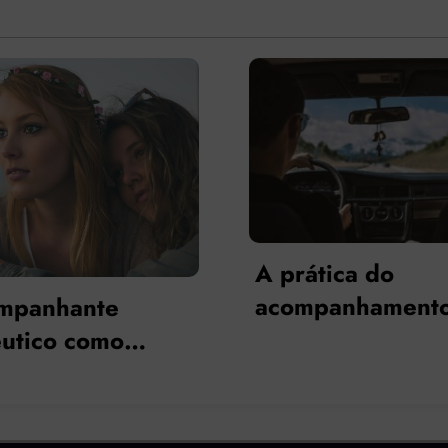
tica do
Função de publi
panhamento
do acompanham
êutico como
terapêutico: a
tégia de expansão
produção do c
torial: uma
clínica
são cartográfica