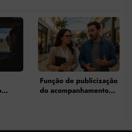
cização
Acompanhamento
ento
Terapêutico e a Prática
da Terapia Cognitivo-
omum na
Comportamental:
Econtros e