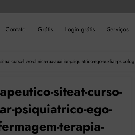
Contato
Grátis
Login grátis
Serviços
eat-curso-livro-clinica-rua-auxiliar-psiquiatrico-ego-auxliar-psico
eutico-siteat-curso-
liar-psiquiatrico-ego-
nfermagem-terapia-