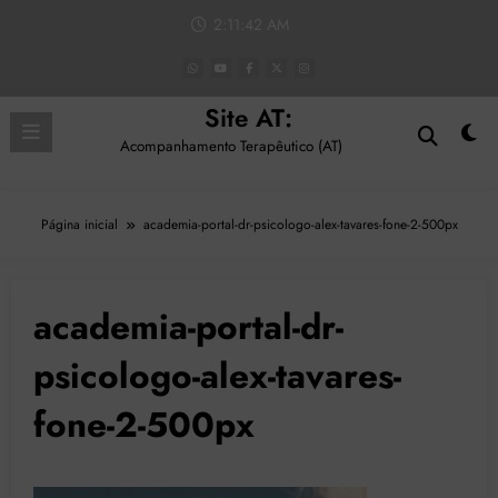
Pular
2:11:42 AM
para
o
conteúdo
Site AT:
Acompanhamento Terapêutico (AT)
Página inicial
academia-portal-dr-psicologo-alex-tavares-fone-2-500px
academia-portal-dr-
psicologo-alex-tavares-
fone-2-500px