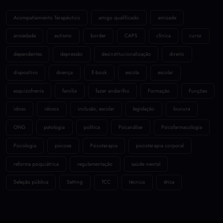
Acompañamiento Terapéutico
amigo qualificado
amizade
ansiedade
autismo
border
CAPS
clínica
curso
dependentes
depressão
desinstitucionalização
direito
dispositivo
doença
E-book
escola
escolar
esquizofrenia
família
fazer andarilho
Formação
Funções
idoso
idosos
inclusão; escolar
legislação
loucura
ONG
patologia
política
Psicanálise
Psicofarmacologia
Psicologia
psicose
Psicoterapia
psicoterapia corporal
reforma psiquiátrica
regulamentação
saúde mental
Seleção pública
Setting
TCC
técnica
ética