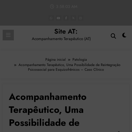
Pular
3:58:04 AM
para
o
conteúdo
Site AT:
Acompanhamento Terapêutico (AT)
Página inicial
Patologia
Acompanhamento Terapêutico, Uma Possibilidade de Reintegração
Psicossocial para Esquizofrênicos – Caso Clínico
Acompanhamento
Terapêutico, Uma
Possibilidade de