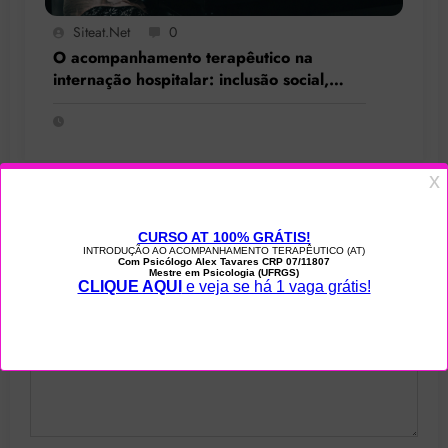
Siteat.net
0
O acompanhamento terapêutico na
internação hospitalar: inclusão social,
resgate de cidadania e respeito à
singularidade
PUBLICAR COMENTÁRIO
Comentários