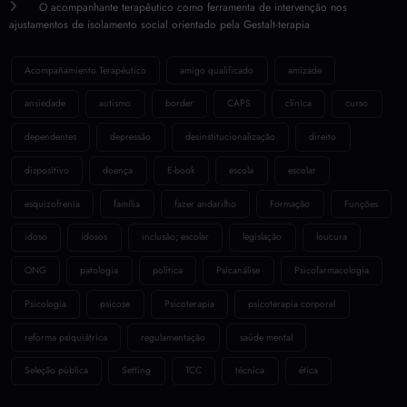
Técnica nº 44/2025 do CFP?
O acompanhante terapêutico como ferramenta de intervenção nos
ajustamentos de isolamento social orientado pela Gestalt-terapia
Acompañamiento Terapéutico
amigo qualificado
amizade
ansiedade
autismo
border
CAPS
clínica
curso
dependentes
depressão
desinstitucionalização
direito
dispositivo
doença
E-book
escola
escolar
esquizofrenia
família
fazer andarilho
Formação
Funções
idoso
idosos
inclusão; escolar
legislação
loucura
ONG
patologia
política
Psicanálise
Psicofarmacologia
Psicologia
psicose
Psicoterapia
psicoterapia corporal
reforma psiquiátrica
regulamentação
saúde mental