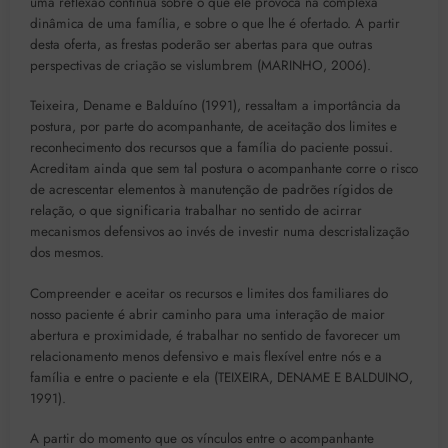
uma reflexão contínua sobre o que ele provoca na complexa
dinâmica de uma família, e sobre o que lhe é ofertado. A partir
desta oferta, as frestas poderão ser abertas para que outras
perspectivas de criação se vislumbrem (MARINHO, 2006).
Teixeira, Dename e Balduíno (1991), ressaltam a importância da
postura, por parte do acompanhante, de aceitação dos limites e
reconhecimento dos recursos que a família do paciente possui.
Acreditam ainda que sem tal postura o acompanhante corre o risco
de acrescentar elementos à manutenção de padrões rígidos de
relação, o que significaria trabalhar no sentido de acirrar
mecanismos defensivos ao invés de investir numa descristalização
dos mesmos.
Compreender e aceitar os recursos e limites dos familiares do
nosso paciente é abrir caminho para uma interação de maior
abertura e proximidade, é trabalhar no sentido de favorecer um
relacionamento menos defensivo e mais flexível entre nós e a
família e entre o paciente e ela (TEIXEIRA, DENAME E BALDUINO,
1991).
A partir do momento que os vínculos entre o acompanhante