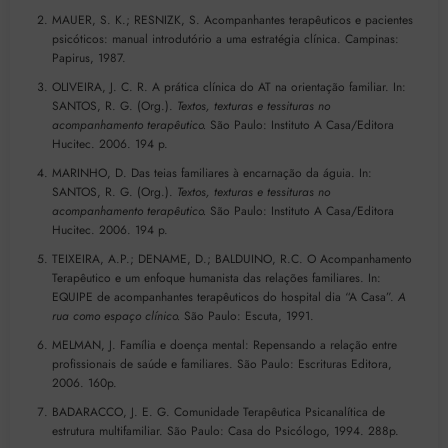
MAUER, S. K.; RESNIZK, S. Acompanhantes terapêuticos e pacientes
psicóticos: manual introdutório a uma estratégia clínica. Campinas:
Papirus, 1987.
OLIVEIRA, J. C. R. A prática clínica do AT na orientação familiar. In:
SANTOS, R. G. (Org.).
Textos, texturas e tessituras no
acompanhamento terapêutico.
São Paulo: Instituto A Casa/Editora
Hucitec. 2006. 194 p.
MARINHO, D. Das teias familiares à encarnação da águia. In:
SANTOS, R. G. (Org.).
Textos, texturas e tessituras no
acompanhamento terapêutico.
São Paulo: Instituto A Casa/Editora
Hucitec. 2006. 194 p.
TEIXEIRA, A.P.; DENAME, D.; BALDUINO, R.C. O Acompanhamento
Terapêutico e um enfoque humanista das relações familiares. In:
EQUIPE de acompanhantes terapêuticos do hospital dia “A Casa”.
A
rua como espaço clínico.
São Paulo: Escuta, 1991.
MELMAN, J. Família e doença mental: Repensando a relação entre
profissionais de saúde e familiares. São Paulo: Escrituras Editora,
2006. 160p.
BADARACCO, J. E. G. Comunidade Terapêutica Psicanalítica de
estrutura multifamiliar. São Paulo: Casa do Psicólogo, 1994. 288p.