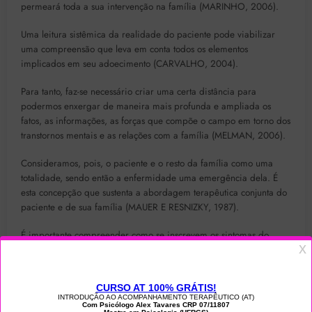
permeará toda a sua intervenção na família (MARINHO, 2006).
Uma leitura sistêmica da realidade do paciente pode viabilizar
uma compreensão que leva em conta todos os elementos
implicados em seu adoecimento (CARVALHO, 2004).
Para tanto, faz-se necessário criar uma certa distância para
podermos enxergar de maneira mais profunda e ampliada os
fatos, as informações, as forças que compõe o campo em torno dos
transtornos mentais e as relações com a família (MELMAN, 2006).
Consideramos, pois, o paciente e o resto da família como uma
totalidade, sendo então a enfermidade uma emergência dela. É
esta concepção que sustenta a abordagem terapêutica conjunta do
paciente e de sua família (MAUER E RESNIZKY, 1987).
É importante compreender como se inscrevem os sintomas do
paciente dentro da estrutura familiar e o que com estes está
buscando expressar. Muitas vezes o sintoma adquire verdadeiro
significado no contexto da história familiar. Segundo essa ótica, a
enfermidade mental poderia ser considerada a expressão de um
estilo de intercâmbio a nível do sistema familiar (MAUER E