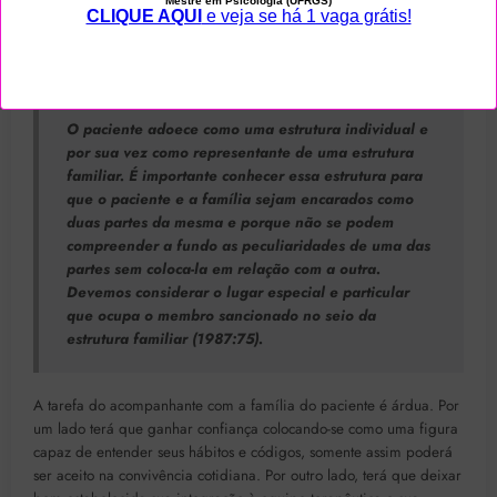
RESNIZKY, 1987).
Tal como afirmam Mauer e Resnizky:
O paciente adoece como uma estrutura individual e
por sua vez como representante de uma estrutura
familiar. É importante conhecer essa estrutura para
que o paciente e a família sejam encarados como
duas partes da mesma e porque não se podem
compreender a fundo as peculiaridades de uma das
partes sem coloca-la em relação com a outra.
Devemos considerar o lugar especial e particular
que ocupa o membro sancionado no seio da
estrutura familiar (1987:75).
A tarefa do acompanhante com a família do paciente é árdua. Por
um lado terá que ganhar confiança colocando-se como uma figura
capaz de entender seus hábitos e códigos, somente assim poderá
ser aceito na convivência cotidiana. Por outro lado, terá que deixar