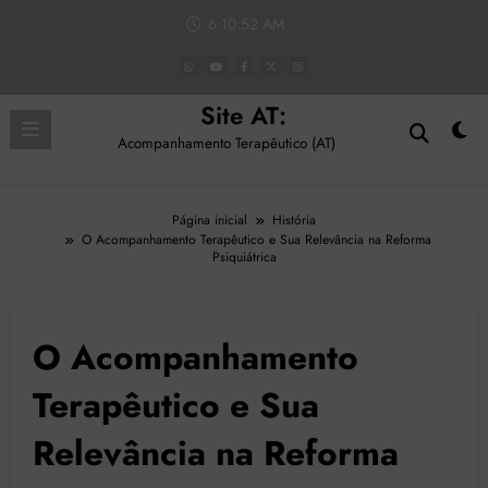
Pular
6:10:53 AM
para
o
conteúdo
Site AT:
Acompanhamento Terapêutico (AT)
Página inicial
História
O Acompanhamento Terapêutico e Sua Relevância na Reforma
Psiquiátrica
O Acompanhamento
Terapêutico e Sua
Relevância na Reforma