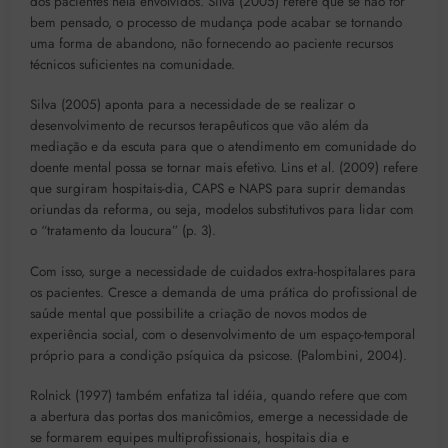
dos pacientes nela envolvidos. Silva (2005) refere que se não for
bem pensado, o processo de mudança pode acabar se tornando
uma forma de abandono, não fornecendo ao paciente recursos
técnicos suficientes na comunidade.
Silva (2005) aponta para a necessidade de se realizar o
desenvolvimento de recursos terapêuticos que vão além da
mediação e da escuta para que o atendimento em comunidade do
doente mental possa se tornar mais efetivo. Lins et al. (2009) refere
que surgiram hospitais-dia, CAPS e NAPS para suprir demandas
oriundas da reforma, ou seja, modelos substitutivos para lidar com
o “tratamento da loucura” (p. 3).
Com isso, surge a necessidade de cuidados extra-hospitalares para
os pacientes. Cresce a demanda de uma prática do profissional de
saúde mental que possibilite a criação de novos modos de
experiência social, com o desenvolvimento de um espaço-temporal
próprio para a condição psíquica da psicose. (Palombini, 2004).
Rolnick (1997) também enfatiza tal idéia, quando refere que com
a abertura das portas dos manicômios, emerge a necessidade de
se formarem equipes multiprofissionais, hospitais dia e