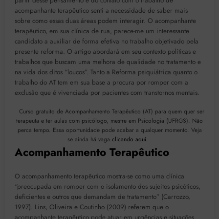
partir desse pensamento e do contato com o trabalho de
acompanhante terapêutico senti a necessidade de saber mais
sobre como essas duas áreas podem interagir. O acompanhante
terapêutico, em sua clínica de rua, parece-me um interessante
candidato a auxiliar de forma efetiva no trabalho objetivado pela
presente reforma. O artigo abordará em seu contexto políticas e
trabalhos que buscam uma melhora de qualidade no tratamento e
na vida dos ditos “loucos”. Tanto a Reforma psiquiátrica quanto o
trabalho do AT tem em sua base a procura por romper com a
exclusão que é vivenciada por pacientes com transtornos mentais.
Curso gratuito de Acompanhamento Terapêutico (AT) para quem quer ser
terapeuta e ter aulas com psicólogo, mestre em Psicologia (UFRGS). Não
perca tempo. Essa oportunidade pode acabar a qualquer momento. Veja
se ainda há vaga
clicando aqui
.
Acompanhamento Terapêutico
O acompanhamento terapêutico mostra-se como uma clínica
“preocupada em romper com o isolamento dos sujeitos psicóticos,
deficientes e outros que demandam de tratamento” (Carrozzo,
1997). Lins, Oliveira e Coutinho (2009) referem que o
acompanhante terapêutico pode atuar em urgências e situações