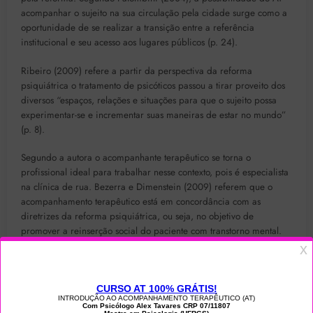
acompanhar o sujeito na sua circulação pela cidade surge como a
oportunidade de se realizar a transição entre a referência
institucional e seu acesso aos lugares públicos (p. 24).
Ribeiro (2009) refere a partir da perspectiva da reforma
psiquiátrica o tratamento de psicóticos passou a tirar proveito dos
diversos “espaços, relações e situações para que o sujeito possa
experimentar-se e incrementar suas maneiras de estar no mundo”
(p. 8).
Segundo a autora o acompanhante terapêutico se torna o
profissional ideal para trabalhar nesse contexto, pois é especialista
na clínica de rua. Bezerra e Dimenstein (2009) referem que o
acompanhamento terapêutico está em concordância com as
diretrizes da reforma psiquiátrica, ou seja, no objetivo de
promover a reinserção social do paciente com transtorno mental.
Conclusão
Pode-se perceber com o presente artigo que o acompanhamento
terapêutico surge como um importante aliado da Reforma