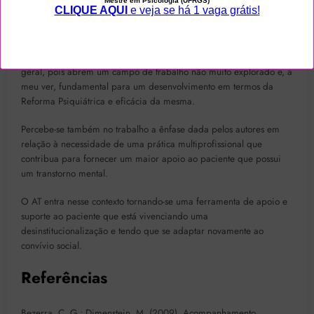
psiquiátrica.
Penso que os temas abordados no artigo mostram-se bastante
relevantes para o campo da psicologia e da área da saúde no
geral, pois abrem um campo de trabalho não muito explorado e, a
meu ver, fundamental para um desenvolvimento em termos da
Reforma Psiquiátrica e eficácia da mesma.
Percebe-se também no trabalho a ênfase dada pelos autores em
relação à necessidade de uma prática multiprofissional que
contribua para fornecer um maior apoio ao paciente que possui
um transtorno mental.
O AT entra nesse contexto tornando-se uma ferramenta de apoio e
suporte ao paciente que está vivenciando uma
desinstitucionalização e tendo que se adaptar novamente ao
convívio social.
Referências
Bezerra, C. G.; Dimenstein, M. (2009). Acompanhamento