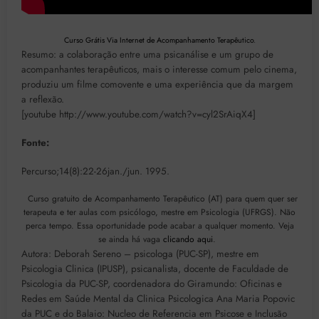
Curso Grátis Via Internet de Acompanhamento Terapêutico
.
Resumo: a colaboração entre uma psicanálise e um grupo de
acompanhantes terapêuticos, mais o interesse comum pelo cinema,
produziu um filme comovente e uma experiência que da margem
a reflexão.
[youtube http://www.youtube.com/watch?v=cyl2SrAiqX4]
Fonte:
Percurso;14(8):22-26jan./jun. 1995.
Curso gratuito de Acompanhamento Terapêutico (AT) para quem quer ser
terapeuta e ter aulas com psicólogo, mestre em Psicologia (UFRGS). Não
perca tempo. Essa oportunidade pode acabar a qualquer momento. Veja
se ainda há vaga
clicando aqui
.
Autora: Deborah Sereno – psicologa (PUC-SP), mestre em
Psicologia Clinica (IPUSP), psicanalista, docente de Faculdade de
Psicologia da PUC-SP, coordenadora do Giramundo: Oficinas e
Redes em Saúde Mental da Clinica Psicologica Ana Maria Popovic
da PUC e do Balaio: Nucleo de Referencia em Psicose e Inclusão