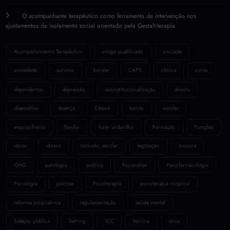
O acompanhante terapêutico como ferramenta de intervenção nos
ajustamentos de isolamento social orientado pela Gestalt-terapia
Acompañamiento Terapéutico
amigo qualificado
amizade
ansiedade
autismo
border
CAPS
clínica
curso
dependentes
depressão
desinstitucionalização
direito
dispositivo
doença
E-book
escola
escolar
esquizofrenia
família
fazer andarilho
Formação
Funções
idoso
idosos
inclusão; escolar
legislação
loucura
ONG
patologia
política
Psicanálise
Psicofarmacologia
Psicologia
psicose
Psicoterapia
psicoterapia corporal
reforma psiquiátrica
regulamentação
saúde mental
Seleção pública
Setting
TCC
técnica
ética