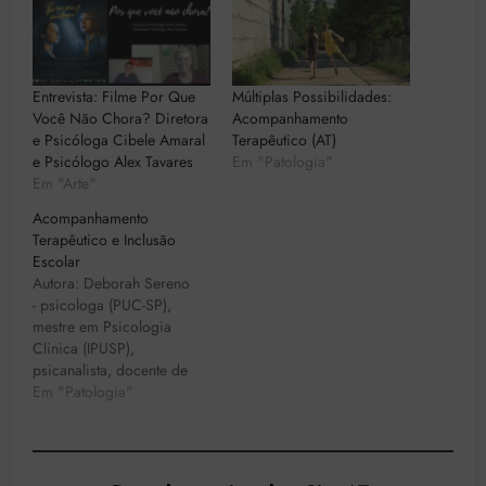
Entrevista: Filme Por Que
Múltiplas Possibilidades:
Você Não Chora? Diretora
Acompanhamento
e Psicóloga Cibele Amaral
Terapêutico (AT)
e Psicólogo Alex Tavares
Em "Patologia"
Em "Arte"
Acompanhamento
Terapêutico e Inclusão
Escolar
Autora: Deborah Sereno
- psicologa (PUC-SP),
mestre em Psicologia
Clinica (IPUSP),
psicanalista, docente de
Faculdade de Psicologia
Em "Patologia"
da PUC-SP, coordenadora
do Giramundo: Oficinas e
Redes em Saúde Mental da
Clinica Psicologica Ana