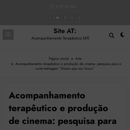
Pular
6:57:21 AM
para
o
conteúdo
Site AT:
Acompanhamento Terapêutico (AT)
Página inicial
Arte
Acompanhamento terapêutico e produção de cinema: pesquisa para o
curta-metragem “Dizem que sou louco”
Acompanhamento
terapêutico e produção
de cinema: pesquisa para