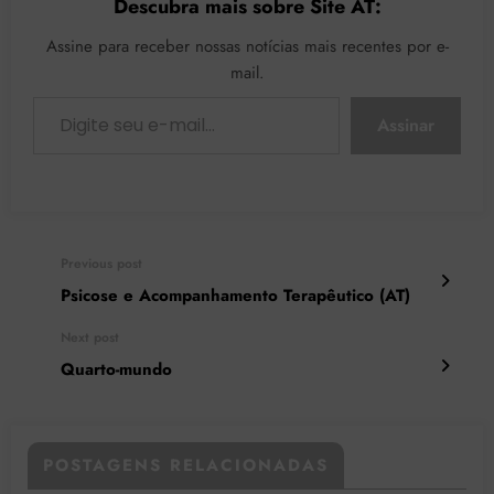
Descubra mais sobre Site AT:
Maria Popovic da PUC e
do Balaio: Nucleo de
Assine para receber nossas notícias mais recentes por e-
Referencia em Psicose e
mail.
Inclusão da Clinica
Digite seu e-mail…
Psicologica do Instituto…
Assinar
Previous post
Psicose e Acompanhamento Terapêutico (AT)
Next post
Quarto-mundo
POSTAGENS RELACIONADAS